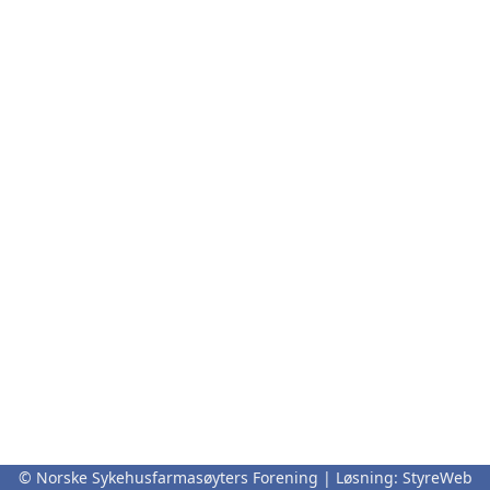
© Norske Sykehusfarmasøyters Forening | Løsning:
StyreWeb