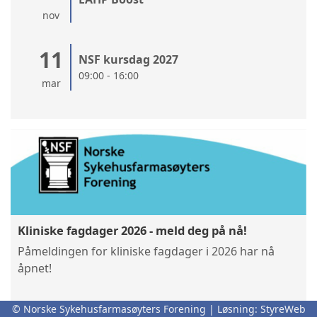
nov
11
NSF kursdag 2027
09:00 - 16:00
mar
Kliniske fagdager 2026 - meld deg på nå!
Påmeldingen for kliniske fagdager i 2026 har nå
åpnet!
© Norske Sykehusfarmasøyters Forening | Løsning:
StyreWeb
Les mer