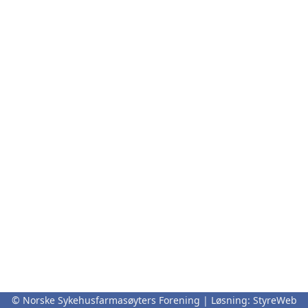
© Norske Sykehusfarmasøyters Forening | Løsning:
StyreWeb